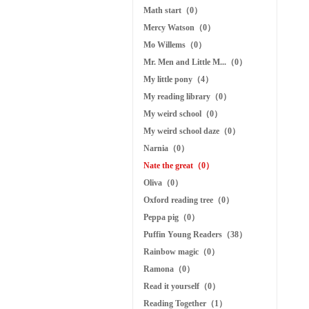
Math start（0）
Mercy Watson（0）
Mo Willems（0）
Mr. Men and Little M...（0）
My little pony（4）
My reading library（0）
My weird school（0）
My weird school daze（0）
Narnia（0）
Nate the great（0）
Oliva（0）
Oxford reading tree（0）
Peppa pig（0）
Puffin Young Readers（38）
Rainbow magic（0）
Ramona（0）
Read it yourself（0）
Reading Together（1）