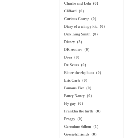
Charlie and Lola（0）
Clifford（0）
Curious George（0）
Diary of a wimpy kid（0）
Dick King Smith（0）
Disney（3）
DK readers（0）
Dora（0）
Dr. Seuss（0）
Elmer the elephant（0）
Eric Carle（0）
Famous Five（0）
Fancy Nancy（0）
Fly guy（0）
Franklin the turtle（0）
Froggy（0）
Geronimo Stilton（1）
Gossie&Friends（0）