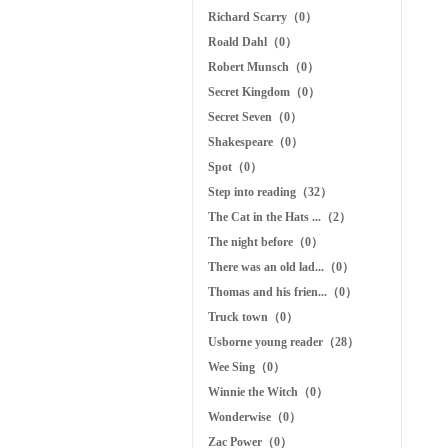
Richard Scarry（0）
Roald Dahl（0）
Robert Munsch（0）
Secret Kingdom（0）
Secret Seven（0）
Shakespeare（0）
Spot（0）
Step into reading（32）
The Cat in the Hats ...（2）
The night before（0）
There was an old lad...（0）
Thomas and his frien...（0）
Truck town（0）
Usborne young reader（28）
Wee Sing（0）
Winnie the Witch（0）
Wonderwise（0）
Zac Power（0）