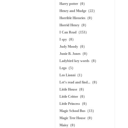
Harry potter（0）
Henry and Mudge（22）
Horrible Histories（0）
Horrid Henry（0）
I Can Read（153）
I spy（0）
Judy Moody（0）
Junie B. Jones（0）
Ladybird key words（8）
Lego（5）
Leo Lionni（1）
Let‘s read and find...（0）
Little House（0）
Little Critter（0）
Little Princess（0）
Magic School Bus（13）
Magic Tree House（0）
Maisy（0）