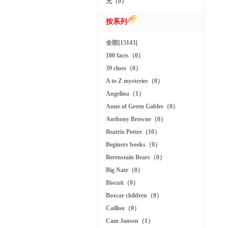
无（0）
按系列
全部[15143]
100 facts（0）
39 clues（0）
A to Z mysteries（0）
Angelina（1）
Anne of Green Gables（0）
Anthony Browne（0）
Beatrix Potter（10）
Beginers books（0）
Berenstain Bears（0）
Big Nate（0）
Biscuit（0）
Boxcar children（0）
Caillou（0）
Cam Jansen（1）