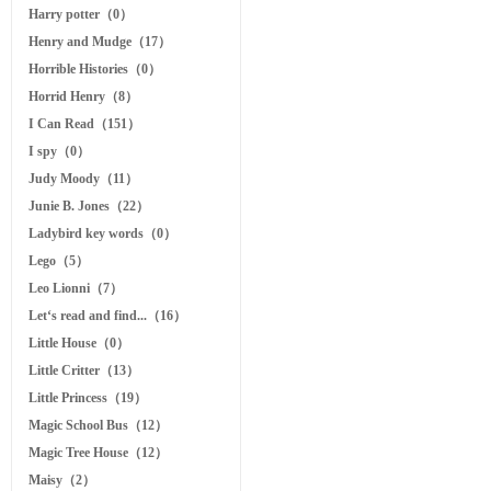
Harry potter（0）
Henry and Mudge（17）
Horrible Histories（0）
Horrid Henry（8）
I Can Read（151）
I spy（0）
Judy Moody（11）
Junie B. Jones（22）
Ladybird key words（0）
Lego（5）
Leo Lionni（7）
Let‘s read and find...（16）
Little House（0）
Little Critter（13）
Little Princess（19）
Magic School Bus（12）
Magic Tree House（12）
Maisy（2）