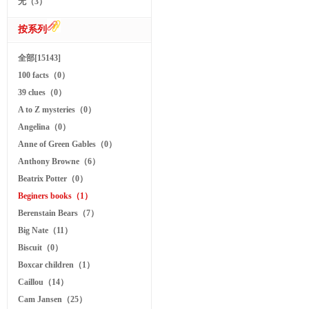
无（3）
按系列
全部[15143]
100 facts（0）
39 clues（0）
A to Z mysteries（0）
Angelina（0）
Anne of Green Gables（0）
Anthony Browne（6）
Beatrix Potter（0）
Beginers books（1）
Berenstain Bears（7）
Big Nate（11）
Biscuit（0）
Boxcar children（1）
Caillou（14）
Cam Jansen（25）