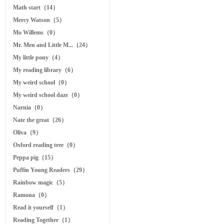
Math start（14）
Mercy Watson（5）
Mo Willems（0）
Mr. Men and Little M...（24）
My little pony（4）
My reading library（6）
My weird school（0）
My weird school daze（0）
Narnia（0）
Nate the great（26）
Oliva（9）
Oxford reading tree（0）
Peppa pig（15）
Puffin Young Readers（29）
Rainbow magic（5）
Ramona（0）
Read it yourself（1）
Reading Together（1）