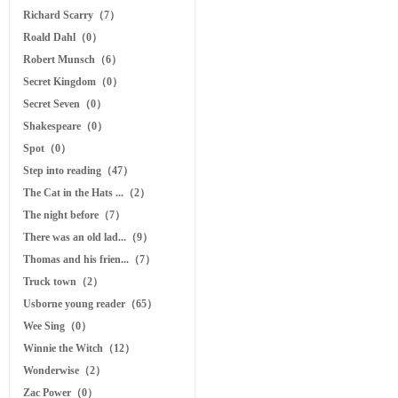
Richard Scarry（7）
Roald Dahl（0）
Robert Munsch（6）
Secret Kingdom（0）
Secret Seven（0）
Shakespeare（0）
Spot（0）
Step into reading（47）
The Cat in the Hats ...（2）
The night before（7）
There was an old lad...（9）
Thomas and his frien...（7）
Truck town（2）
Usborne young reader（65）
Wee Sing（0）
Winnie the Witch（12）
Wonderwise（2）
Zac Power（0）