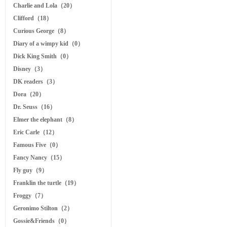
Charlie and Lola（20）
Clifford（18）
Curious George（8）
Diary of a wimpy kid（0）
Dick King Smith（0）
Disney（3）
DK readers（3）
Dora（20）
Dr. Seuss（16）
Elmer the elephant（8）
Eric Carle（12）
Famous Five（0）
Fancy Nancy（15）
Fly guy（9）
Franklin the turtle（19）
Froggy（7）
Geronimo Stilton（2）
Gossie&Friends（0）