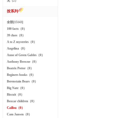
无（2）
按系列
全部[15143]
100 facts（0）
39 clues（0）
A to Z mysteries（0）
Angelina（0）
Anne of Green Gables（0）
Anthony Browne（0）
Beatrix Potter（0）
Beginers books（0）
Berenstain Bears（0）
Big Nate（0）
Biscuit（0）
Boxcar children（0）
Caillou（0）
Cam Jansen（0）