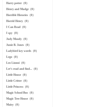
Harry potter（0）
Henry and Mudge（0）
Horrible Histories（0）
Horrid Henry（0）
I Can Read（0）
I spy（0）
Judy Moody（0）
Junie B. Jones（0）
Ladybird key words（0）
Lego（0）
Leo Lionni（0）
Let‘s read and find...（0）
Little House（0）
Little Critter（0）
Little Princess（0）
Magic School Bus（0）
Magic Tree House（0）
Maisy（0）