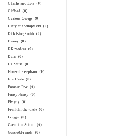
Charlie and Lola（0）
Clifford（0）
Curious George（0）
Diary of a wimpy kid（0）
Dick King Smith（0）
Disney（0）
DK readers（0）
Dora（0）
Dr. Seuss（0）
Elmer the elephant（0）
Eric Carle（0）
Famous Five（0）
Fancy Nancy（0）
Fly guy（0）
Franklin the turtle（0）
Froggy（0）
Geronimo Stilton（0）
Gossie&Friends（0）