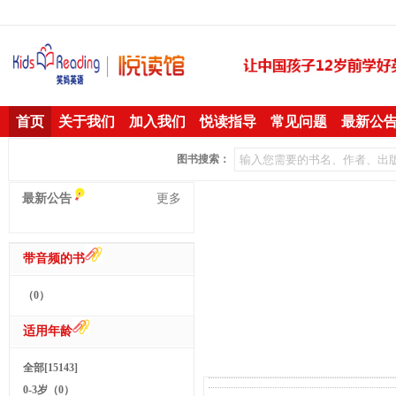
首页
关于我们
加入我们
悦读指导
常见问题
最新公
图书搜索：
最新公告
更多
带音频的书
（0）
适用年龄
全部[15143]
0-3岁（0）