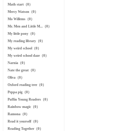
Math start（0）
Mercy Watson（0）
Mo Willems（0）
Mr. Men and Little M...（0）
My little pony（0）
My reading library（0）
My weird school（0）
My weird school daze（0）
Narnia（0）
Nate the great（0）
Oliva（0）
Oxford reading tree（0）
Peppa pig（0）
Puffin Young Readers（0）
Rainbow magic（0）
Ramona（0）
Read it yourself（0）
Reading Together（0）