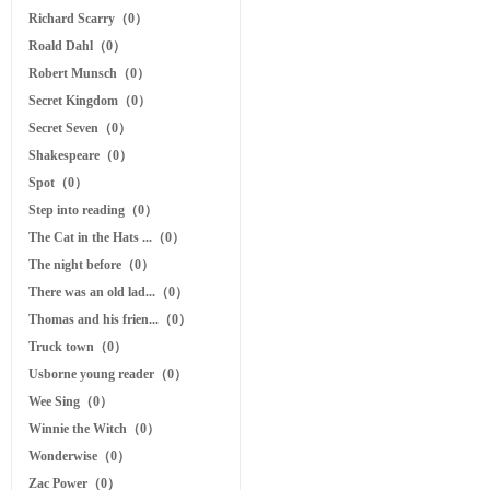
Richard Scarry（0）
Roald Dahl（0）
Robert Munsch（0）
Secret Kingdom（0）
Secret Seven（0）
Shakespeare（0）
Spot（0）
Step into reading（0）
The Cat in the Hats ...（0）
The night before（0）
There was an old lad...（0）
Thomas and his frien...（0）
Truck town（0）
Usborne young reader（0）
Wee Sing（0）
Winnie the Witch（0）
Wonderwise（0）
Zac Power（0）