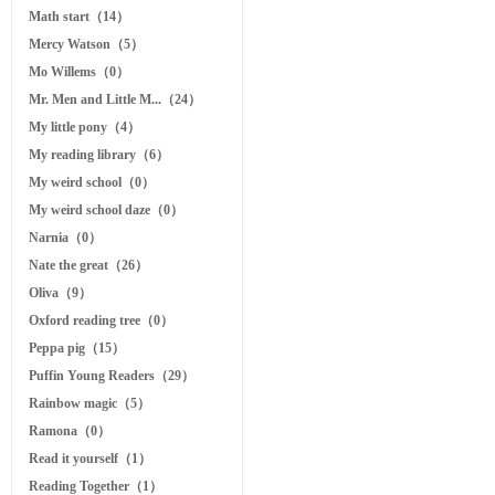
Math start（14）
Mercy Watson（5）
Mo Willems（0）
Mr. Men and Little M...（24）
My little pony（4）
My reading library（6）
My weird school（0）
My weird school daze（0）
Narnia（0）
Nate the great（26）
Oliva（9）
Oxford reading tree（0）
Peppa pig（15）
Puffin Young Readers（29）
Rainbow magic（5）
Ramona（0）
Read it yourself（1）
Reading Together（1）