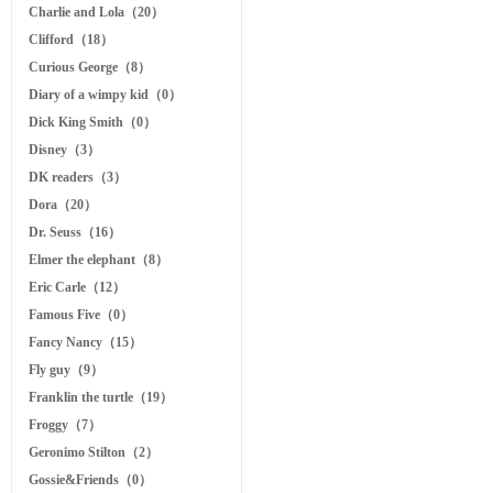
Charlie and Lola（20）
Clifford（18）
Curious George（8）
Diary of a wimpy kid（0）
Dick King Smith（0）
Disney（3）
DK readers（3）
Dora（20）
Dr. Seuss（16）
Elmer the elephant（8）
Eric Carle（12）
Famous Five（0）
Fancy Nancy（15）
Fly guy（9）
Franklin the turtle（19）
Froggy（7）
Geronimo Stilton（2）
Gossie&Friends（0）