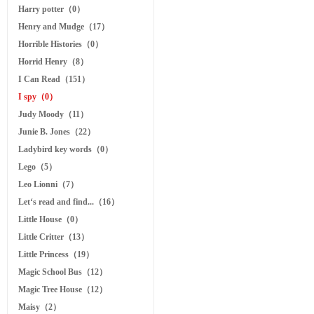
Harry potter（0）
Henry and Mudge（17）
Horrible Histories（0）
Horrid Henry（8）
I Can Read（151）
I spy（0）
Judy Moody（11）
Junie B. Jones（22）
Ladybird key words（0）
Lego（5）
Leo Lionni（7）
Let‘s read and find...（16）
Little House（0）
Little Critter（13）
Little Princess（19）
Magic School Bus（12）
Magic Tree House（12）
Maisy（2）