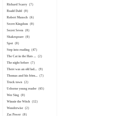
Richard Scarry（7）
Roald Dahl（0）
Robert Munsch（6）
Secret Kingdom（0）
Secret Seven（0）
Shakespeare（0）
Spot（0）
Step into reading（47）
The Cat in the Hats ...（2）
The night before（7）
There was an old lad...（9）
Thomas and his frien...（7）
Truck town（2）
Usborne young reader（65）
Wee Sing（0）
Winnie the Witch（12）
Wonderwise（2）
Zac Power（0）