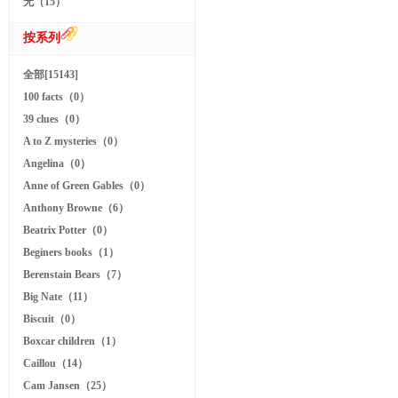
无（15）
按系列
全部[15143]
100 facts（0）
39 clues（0）
A to Z mysteries（0）
Angelina（0）
Anne of Green Gables（0）
Anthony Browne（6）
Beatrix Potter（0）
Beginers books（1）
Berenstain Bears（7）
Big Nate（11）
Biscuit（0）
Boxcar children（1）
Caillou（14）
Cam Jansen（25）