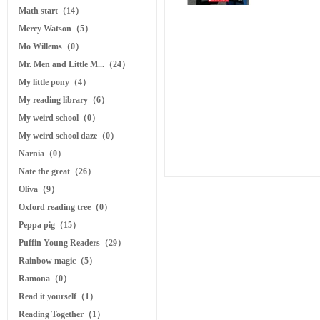
Math start（14）
Mercy Watson（5）
Mo Willems（0）
Mr. Men and Little M...（24）
My little pony（4）
My reading library（6）
My weird school（0）
My weird school daze（0）
Narnia（0）
Nate the great（26）
Oliva（9）
Oxford reading tree（0）
Peppa pig（15）
Puffin Young Readers（29）
Rainbow magic（5）
Ramona（0）
Read it yourself（1）
Reading Together（1）