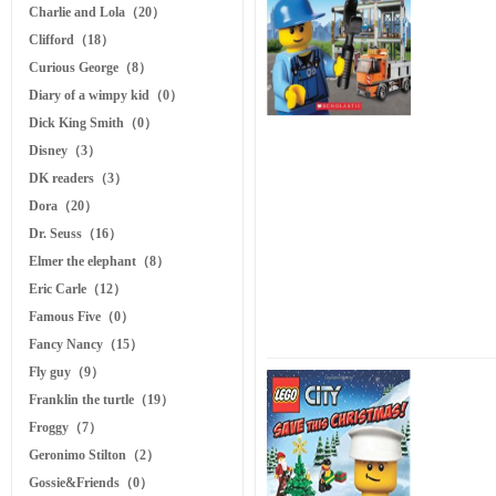
Charlie and Lola（20）
Clifford（18）
Curious George（8）
Diary of a wimpy kid（0）
Dick King Smith（0）
Disney（3）
DK readers（3）
Dora（20）
Dr. Seuss（16）
Elmer the elephant（8）
Eric Carle（12）
Famous Five（0）
Fancy Nancy（15）
Fly guy（9）
Franklin the turtle（19）
Froggy（7）
Geronimo Stilton（2）
Gossie&Friends（0）