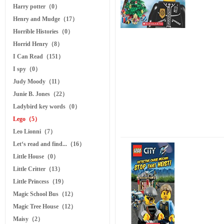
Harry potter（0）
Henry and Mudge（17）
Horrible Histories（0）
Horrid Henry（8）
I Can Read（151）
I spy（0）
Judy Moody（11）
Junie B. Jones（22）
Ladybird key words（0）
Lego（5）
Leo Lionni（7）
Let‘s read and find...（16）
Little House（0）
Little Critter（13）
Little Princess（19）
Magic School Bus（12）
Magic Tree House（12）
Maisy（2）