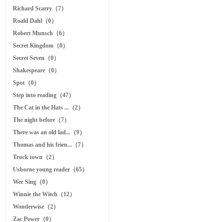
Richard Scarry（7）
Roald Dahl（0）
Robert Munsch（6）
Secret Kingdom（0）
Secret Seven（0）
Shakespeare（0）
Spot（0）
Step into reading（47）
The Cat in the Hats ...（2）
The night before（7）
There was an old lad...（9）
Thomas and his frien...（7）
Truck town（2）
Usborne young reader（65）
Wee Sing（0）
Winnie the Witch（12）
Wonderwise（2）
Zac Power（0）