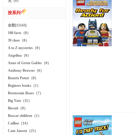
无（0）
按系列
全部[15143]
100 facts（0）
39 clues（0）
A to Z mysteries（0）
Angelina（0）
Anne of Green Gables（0）
Anthony Browne（6）
Beatrix Potter（0）
Beginers books（1）
Berenstain Bears（7）
Big Nate（11）
Biscuit（0）
Boxcar children（1）
Caillou（14）
Cam Jansen（25）