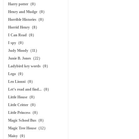
Harry potter（0）
Henry and Mudge（0）
Horrible Histories（0）
Horrid Henry（8）
I Can Read（0）
I spy（0）
Judy Moody（11）
Junie B. Jones（22）
Ladybird key words（0）
Lego（0）
Leo Lionni（0）
Let‘s read and find...（0）
Little House（0）
Little Critter（0）
Little Princess（0）
Magic School Bus（0）
Magic Tree House（12）
Maisy（0）