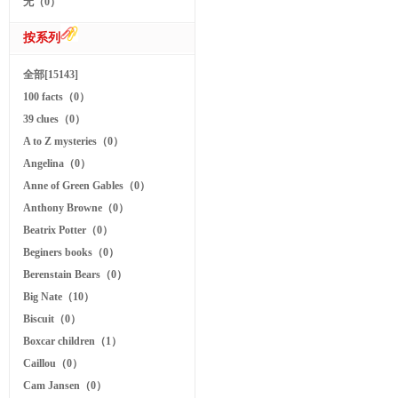
无（0）
按系列
全部[15143]
100 facts（0）
39 clues（0）
A to Z mysteries（0）
Angelina（0）
Anne of Green Gables（0）
Anthony Browne（0）
Beatrix Potter（0）
Beginers books（0）
Berenstain Bears（0）
Big Nate（10）
Biscuit（0）
Boxcar children（1）
Caillou（0）
Cam Jansen（0）