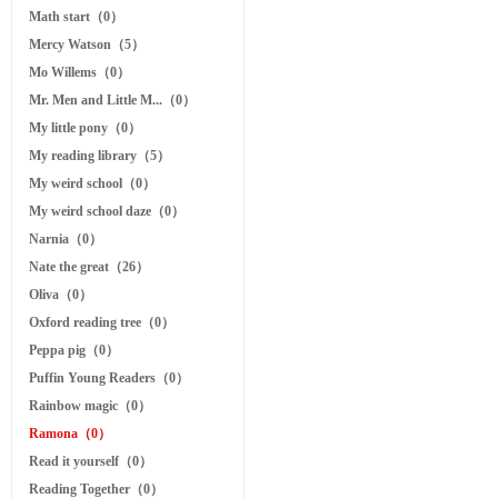
Math start（0）
Mercy Watson（5）
Mo Willems（0）
Mr. Men and Little M...（0）
My little pony（0）
My reading library（5）
My weird school（0）
My weird school daze（0）
Narnia（0）
Nate the great（26）
Oliva（0）
Oxford reading tree（0）
Peppa pig（0）
Puffin Young Readers（0）
Rainbow magic（0）
Ramona（0）
Read it yourself（0）
Reading Together（0）