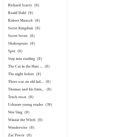
Richard Scarry（0）
Roald Dahl（0）
Robert Munsch（0）
Secret Kingdom（0）
Secret Seven（0）
Shakespeare（0）
Spot（0）
Step into reading（0）
The Cat in the Hats ...（0）
The night before（0）
There was an old lad...（0）
Thomas and his frien...（0）
Truck town（0）
Usborne young reader（39）
Wee Sing（0）
Winnie the Witch（0）
Wonderwise（0）
Zac Power（0）