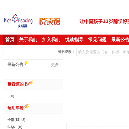
首页
关于我们
加入我们
悦读指导
常见问题
最新公
图书搜索：
最新公告
更多
带音频的书
（0）
适用年龄
全部[15143]
0-3岁（0）