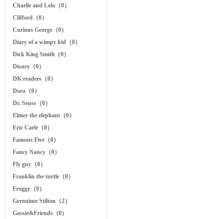
Charlie and Lola（0）
Clifford（0）
Curious George（0）
Diary of a wimpy kid（0）
Dick King Smith（0）
Disney（0）
DK readers（0）
Dora（0）
Dr. Seuss（0）
Elmer the elephant（0）
Eric Carle（0）
Famous Five（0）
Fancy Nancy（0）
Fly guy（0）
Franklin the turtle（0）
Froggy（0）
Geronimo Stilton（2）
Gossie&Friends（0）