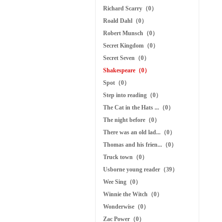
Richard Scarry（0）
Roald Dahl（0）
Robert Munsch（0）
Secret Kingdom（0）
Secret Seven（0）
Shakespeare（0）
Spot（0）
Step into reading（0）
The Cat in the Hats ...（0）
The night before（0）
There was an old lad...（0）
Thomas and his frien...（0）
Truck town（0）
Usborne young reader（39）
Wee Sing（0）
Winnie the Witch（0）
Wonderwise（0）
Zac Power（0）