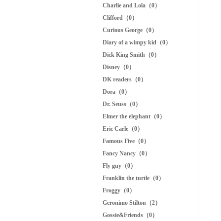
Charlie and Lola（0）
Clifford（0）
Curious George（0）
Diary of a wimpy kid（0）
Dick King Smith（0）
Disney（0）
DK readers（0）
Dora（0）
Dr. Seuss（0）
Elmer the elephant（0）
Eric Carle（0）
Famous Five（0）
Fancy Nancy（0）
Fly guy（0）
Franklin the turtle（0）
Froggy（0）
Geronimo Stilton（2）
Gossie&Friends（0）