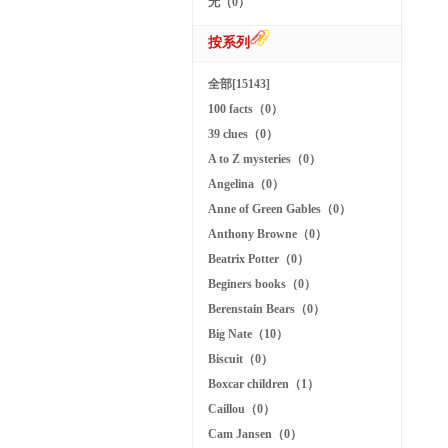
无（0）
按系列
全部[15143]
100 facts（0）
39 clues（0）
A to Z mysteries（0）
Angelina（0）
Anne of Green Gables（0）
Anthony Browne（0）
Beatrix Potter（0）
Beginers books（0）
Berenstain Bears（0）
Big Nate（10）
Biscuit（0）
Boxcar children（1）
Caillou（0）
Cam Jansen（0）