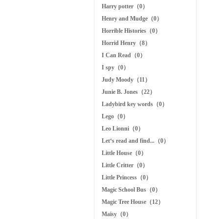
Harry potter（0）
Henry and Mudge（0）
Horrible Histories（0）
Horrid Henry（8）
I Can Read（0）
I spy（0）
Judy Moody（11）
Junie B. Jones（22）
Ladybird key words（0）
Lego（0）
Leo Lionni（0）
Let‘s read and find...（0）
Little House（0）
Little Critter（0）
Little Princess（0）
Magic School Bus（0）
Magic Tree House（12）
Maisy（0）