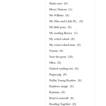
Math start（0）
Mercy Watson（5）
Mo Willems（0）
Mr. Men and Little M...（0）
My little pony（0）
My reading library（5）
My weird school（0）
My weird school daze（0）
Narnia（0）
Nate the great（26）
Oliva（0）
Oxford reading tree（0）
Peppa pig（0）
Puffin Young Readers（0）
Rainbow magic（0）
Ramona（0）
Read it yourself（0）
Reading Together（0）