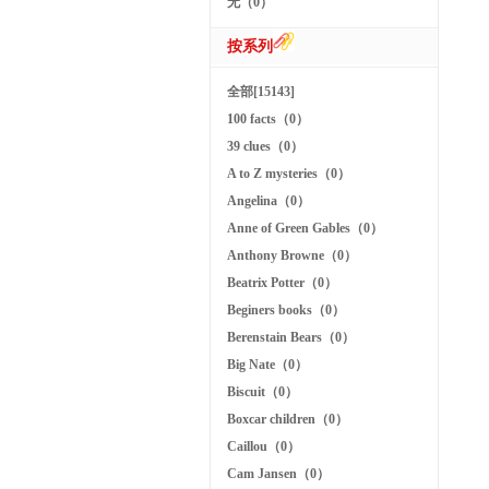
无（0）
按系列
全部[15143]
100 facts（0）
39 clues（0）
A to Z mysteries（0）
Angelina（0）
Anne of Green Gables（0）
Anthony Browne（0）
Beatrix Potter（0）
Beginers books（0）
Berenstain Bears（0）
Big Nate（0）
Biscuit（0）
Boxcar children（0）
Caillou（0）
Cam Jansen（0）