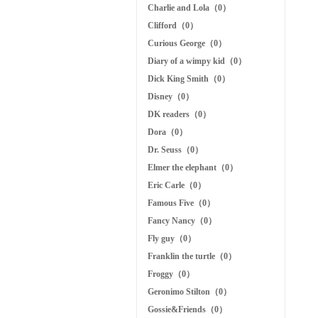
Charlie and Lola（0）
Clifford（0）
Curious George（0）
Diary of a wimpy kid（0）
Dick King Smith（0）
Disney（0）
DK readers（0）
Dora（0）
Dr. Seuss（0）
Elmer the elephant（0）
Eric Carle（0）
Famous Five（0）
Fancy Nancy（0）
Fly guy（0）
Franklin the turtle（0）
Froggy（0）
Geronimo Stilton（0）
Gossie&Friends（0）