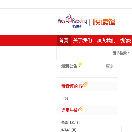
首页
关于我们
加入我们
悦读
图书搜索：
最新公告
更多
带音频的书
（0）
适用年龄
全部[15143]
0-3岁（0）