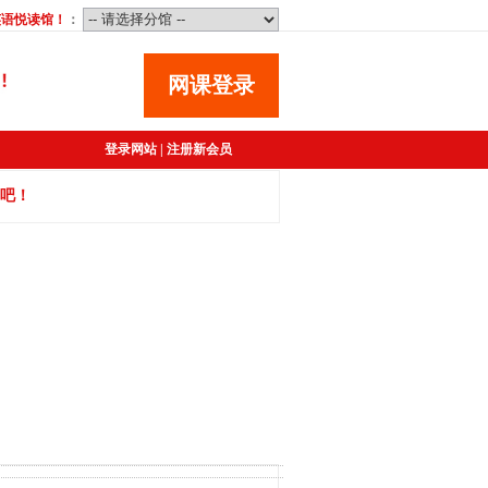
英语悦读馆
！
：
网课登录
登录网站
|
注册新会员
吧！