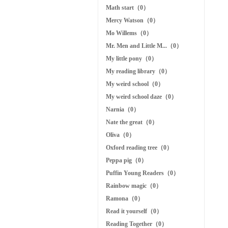
Math start（0）
Mercy Watson（0）
Mo Willems（0）
Mr. Men and Little M...（0）
My little pony（0）
My reading library（0）
My weird school（0）
My weird school daze（0）
Narnia（0）
Nate the great（0）
Oliva（0）
Oxford reading tree（0）
Peppa pig（0）
Puffin Young Readers（0）
Rainbow magic（0）
Ramona（0）
Read it yourself（0）
Reading Together（0）