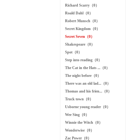
Richard Scarry（0）
Roald Dahl（0）
Robert Munsch（0）
Secret Kingdom（0）
Secret Seven（0）
Shakespeare（0）
Spot（0）
Step into reading（0）
The Cat in the Hats ...（0）
The night before（0）
There was an old lad...（0）
Thomas and his frien...（0）
Truck town（0）
Usborne young reader（0）
Wee Sing（0）
Winnie the Witch（0）
Wonderwise（0）
Zac Power（0）