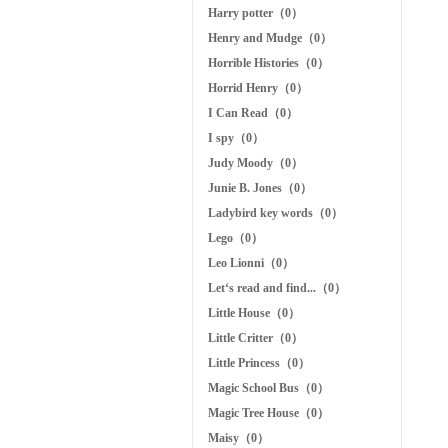
Harry potter（0）
Henry and Mudge（0）
Horrible Histories（0）
Horrid Henry（0）
I Can Read（0）
I spy（0）
Judy Moody（0）
Junie B. Jones（0）
Ladybird key words（0）
Lego（0）
Leo Lionni（0）
Let‘s read and find...（0）
Little House（0）
Little Critter（0）
Little Princess（0）
Magic School Bus（0）
Magic Tree House（0）
Maisy（0）