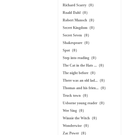
Richard Scarry（0）
Roald Dahl（0）
Robert Munsch（0）
Secret Kingdom（0）
Secret Seven（0）
Shakespeare（0）
Spot（0）
Step into reading（0）
The Cat in the Hats ...（0）
The night before（0）
There was an old lad...（0）
Thomas and his frien...（0）
Truck town（0）
Usborne young reader（0）
Wee Sing（0）
Winnie the Witch（0）
Wonderwise（0）
Zac Power（0）