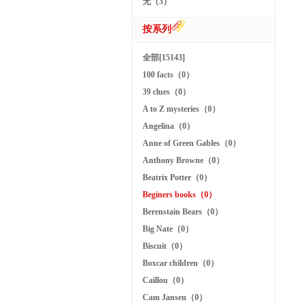
无（3）
按系列
全部[15143]
100 facts（0）
39 clues（0）
A to Z mysteries（0）
Angelina（0）
Anne of Green Gables（0）
Anthony Browne（0）
Beatrix Potter（0）
Beginers books（0）
Berenstain Bears（0）
Big Nate（0）
Biscuit（0）
Boxcar children（0）
Caillou（0）
Cam Jansen（0）