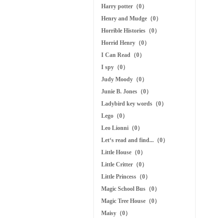
Harry potter（0）
Henry and Mudge（0）
Horrible Histories（0）
Horrid Henry（0）
I Can Read（0）
I spy（0）
Judy Moody（0）
Junie B. Jones（0）
Ladybird key words（0）
Lego（0）
Leo Lionni（0）
Let‘s read and find...（0）
Little House（0）
Little Critter（0）
Little Princess（0）
Magic School Bus（0）
Magic Tree House（0）
Maisy（0）