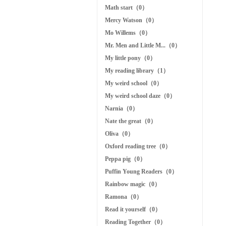
Math start（0）
Mercy Watson（0）
Mo Willems（0）
Mr. Men and Little M...（0）
My little pony（0）
My reading library（1）
My weird school（0）
My weird school daze（0）
Narnia（0）
Nate the great（0）
Oliva（0）
Oxford reading tree（0）
Peppa pig（0）
Puffin Young Readers（0）
Rainbow magic（0）
Ramona（0）
Read it yourself（0）
Reading Together（0）