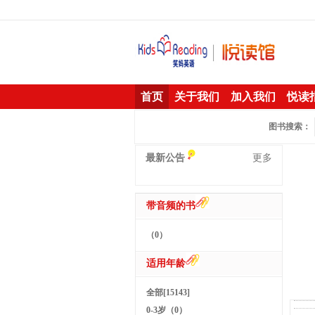
首页
关于我们
加入我们
悦读
图书搜索：
最新公告
更多
带音频的书
（0）
适用年龄
全部[15143]
0-3岁（0）