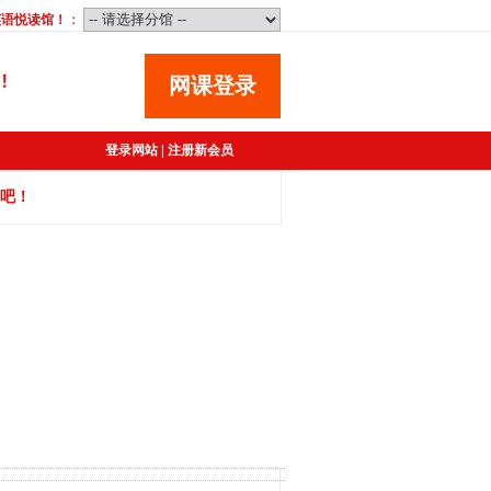
英语悦读馆
！
：
网课登录
登录网站
|
注册新会员
吧！