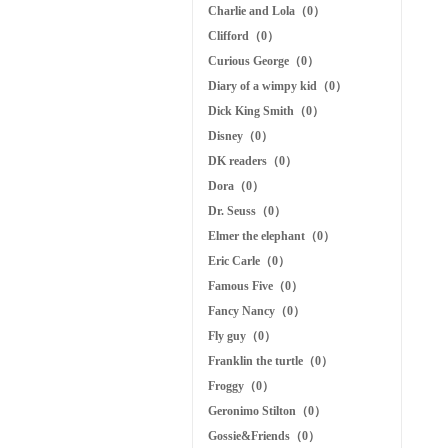
Charlie and Lola（0）
Clifford（0）
Curious George（0）
Diary of a wimpy kid（0）
Dick King Smith（0）
Disney（0）
DK readers（0）
Dora（0）
Dr. Seuss（0）
Elmer the elephant（0）
Eric Carle（0）
Famous Five（0）
Fancy Nancy（0）
Fly guy（0）
Franklin the turtle（0）
Froggy（0）
Geronimo Stilton（0）
Gossie&Friends（0）