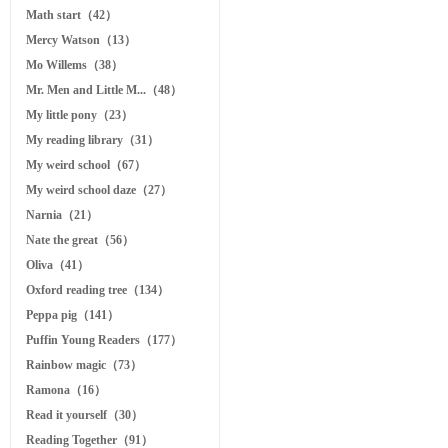
Math start（42）
Mercy Watson（13）
Mo Willems（38）
Mr. Men and Little M...（48）
My little pony（23）
My reading library（31）
My weird school（67）
My weird school daze（27）
Narnia（21）
Nate the great（56）
Oliva（41）
Oxford reading tree（134）
Peppa pig（141）
Puffin Young Readers（177）
Rainbow magic（73）
Ramona（16）
Read it yourself（30）
Reading Together（91）