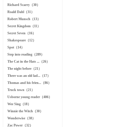
Richard Scarry（30）
Roald Dahl（31）
Robert Munsch（13）
Secret Kingdom（11）
Secret Seven（16）
Shakespeare（12）
Spot（14）
Step into reading（289）
The Cat in the Hats ...（26）
The night before（21）
There was an old lad...（17）
Thomas and his frien...（86）
Truck town（21）
Usborne young reader（406）
Wee Sing（18）
Winnie the Witch（30）
Wonderwise（38）
Zac Power（32）