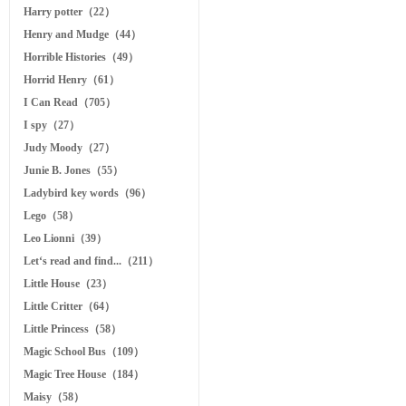
Harry potter（22）
Henry and Mudge（44）
Horrible Histories（49）
Horrid Henry（61）
I Can Read（705）
I spy（27）
Judy Moody（27）
Junie B. Jones（55）
Ladybird key words（96）
Lego（58）
Leo Lionni（39）
Let‘s read and find...（211）
Little House（23）
Little Critter（64）
Little Princess（58）
Magic School Bus（109）
Magic Tree House（184）
Maisy（58）