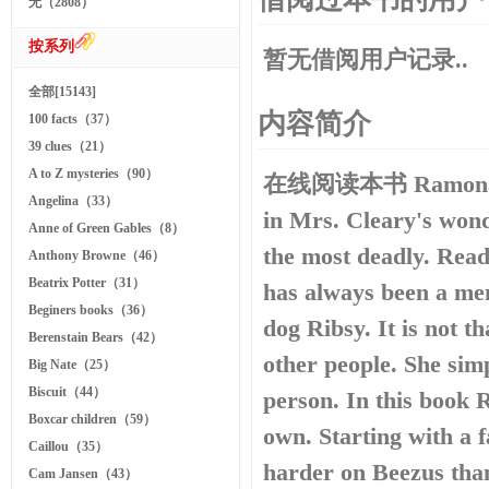
无（2808）
按系列
暂无借阅用户记录..
全部[15143]
内容简介
100 facts（37）
39 clues（21）
A to Z mysteries（90）
在线阅读本书 Ramona Quim
Angelina（33）
in Mrs. Cleary's wond
Anne of Green Gables（8）
the most deadly. Read
Anthony Browne（46）
Beatrix Potter（31）
has always been a mena
Beginers books（36）
dog Ribsy. It is not t
Berenstain Bears（42）
other people. She sim
Big Nate（25）
Biscuit（44）
person. In this book 
Boxcar children（59）
own. Starting with a f
Caillou（35）
harder on Beezus than
Cam Jansen（43）