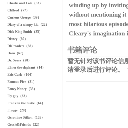
Charlie and Lola（33）
winding up by inviting
Clifford（77）
without mentioning it 
Curious George（39）
most hilarious episod
Diary of a wimpy kid（22）
Dick King Smith（25）
Cleary's imagination 
Disney（80）
DK readers（88）
书籍评论
Dora（67）
暂无针对该书评论信息
Dr. Seuss（28）
Elmer the elephant（14）
请登录后进行评论。
Eric Carle（104）
Famous Five（21）
Fancy Nancy（33）
Fly guy（63）
Franklin the turtle（64）
Froggy（20）
Geronimo Stilton（165）
Gossie&Friends（22）